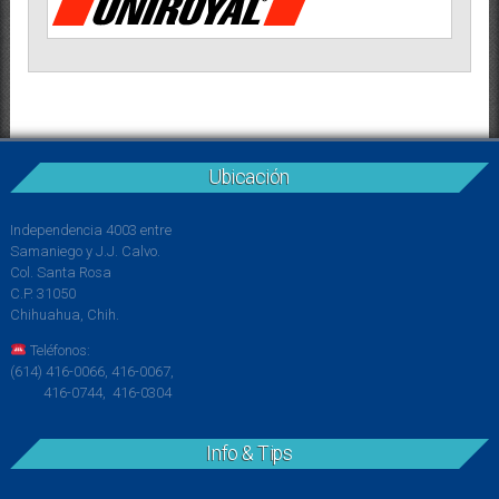
Ubicación
Independencia 4003 entre
Samaniego y J.J. Calvo.
Col. Santa Rosa
C.P. 31050
Chihuahua, Chih.
Teléfonos:
(614) 416-0066, 416-0067,
416-0744, 416-0304
Info & Tips