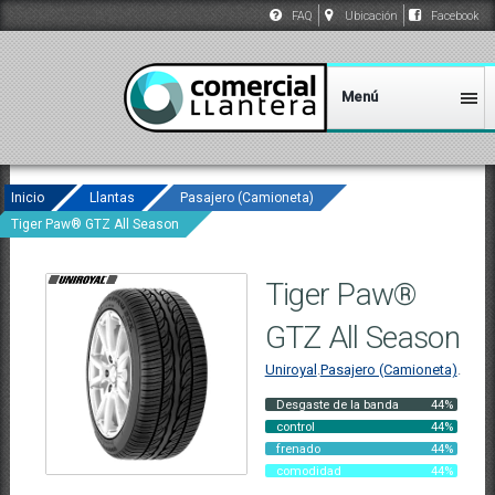
FAQ
Ubicación
Facebook
Inicio
Llantas
Pasajero (Camioneta)
Tiger Paw® GTZ All Season
Tiger Paw®
GTZ All Season
Uniroyal
.
Pasajero (Camioneta)
.
Desgaste de la banda
44%
control
44%
frenado
44%
comodidad
44%