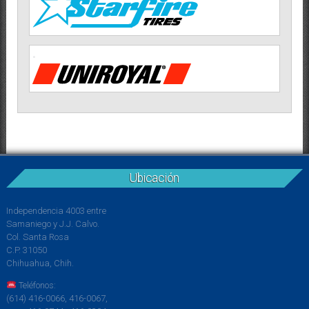
Ubicación
Independencia 4003 entre
Samaniego y J.J. Calvo.
Col. Santa Rosa
C.P. 31050
Chihuahua, Chih.
Teléfonos:
(614) 416-0066, 416-0067,