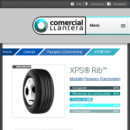
FAQ
Ubicación
Facebook
Inicio
Llantas
Pasajero (Camioneta)
XPS® Rib™
XPS® Rib™
Michelin
.
Pasajero (Camioneta)
.
Desgaste
44%
Eficiencia de combustible
44%
Fuera de carretera
20%
Frenado
44%
Comodidad
44%