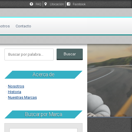
FAQ
Ubicación
Facebook
otros
Contacto
Acerca de
Nosotros
Historia
Nuestras Marcas
Buscar por Marca