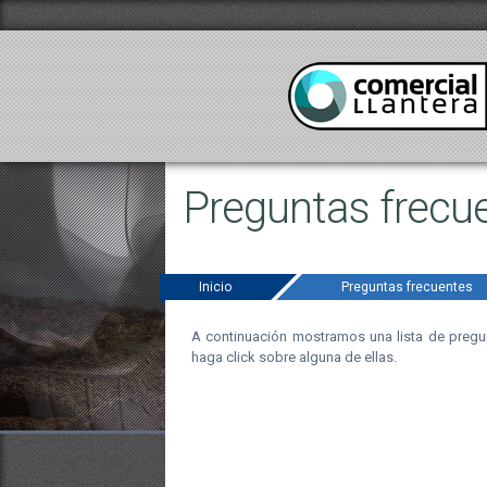
Preguntas frecu
Inicio
Preguntas frecuentes
A continuación mostramos una lista de pregun
haga click sobre alguna de ellas.