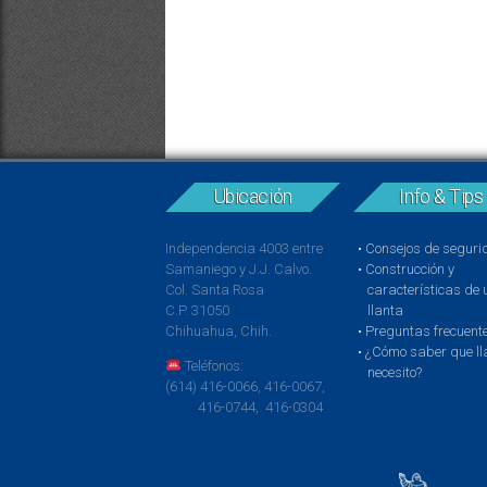
Ubicación
Info & Tips
Independencia 4003 entre
Consejos de segur
Samaniego y J.J. Calvo.
Construcción y
Col. Santa Rosa
características de
C.P. 31050
llanta
Chihuahua, Chih.
Preguntas frecuent
¿Cómo saber que ll
Teléfonos:
necesito?
(614) 416-0066, 416-0067,
416-0744, 416-0304