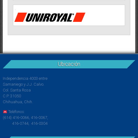
Ubicación
Independencia 4003 entre
Samaniego y J.J. Calvo.
Col. Santa Rosa
C.P. 31050
Chihuahua, Chih.
Teléfonos:
(614) 416-0066, 416-0067,
416-0744, 416-0304