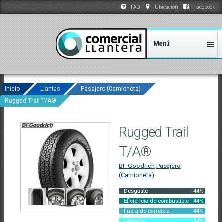
FAQ
Ubicación
Facebook
Inicio
Llantas
Pasajero (Camioneta)
Rugged Trail T/A®
Rugged Trail
T/A®
BF Goodrich
.
Pasajero
(Camioneta)
.
Desgaste
44%
Eficiencia de combustible
44%
Fuera de carretera
44%
Frenado
44%