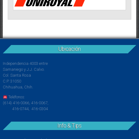
Ubicación
Independencia 4003 entre
Samaniego y J.J. Calvo.
Col. Santa Rosa
C.P. 31050
Chihuahua, Chih.
Teléfonos:
(614) 416-0066, 416-0067,
416-0744, 416-0304
Info & Tips