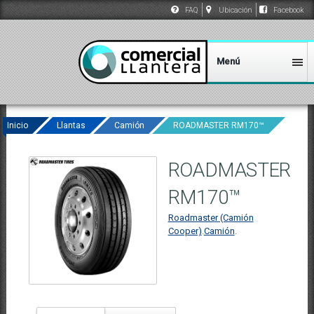
FAQ
Ubicación
Facebook
Inicio
Llantas
Camión
ROADMASTER RM170™
ROADMASTER
RM170™
Roadmaster (Camión
Cooper)
.
Camión
.